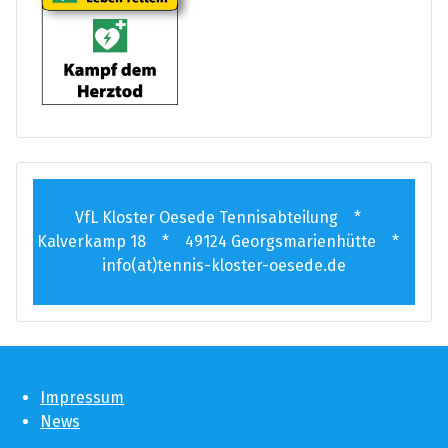
VfL Kloster Oesede Tennisabteilung *
Kalverkamp 18 * 49124 Georgsmarienhütte *
info(at)tennis-kloster-oesede.de
Impressum
News